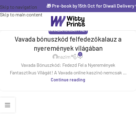
🎁 Pre-book by 15th Oct for Diwali Delivery 
Skip to navigation
Skip to main content
VAVADAHUNGARY.NET
Vavada bónuszkód felfedezőkalauz a
nyeremények világában
0
nazim
Vavada Bónuszkód: Fedezd Fel a Nyeremények
Fantasztikus Világát! A Vavada online kaszinó nemcsak ...
Continue reading