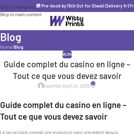
🎁 Pre-book by 15th Oct for Diwali Delivery ✨ | Free S
Skip to navigation
Skip to main content
Blog
Home
/
Blog
BLOG
Guide complet du casino en ligne –
Tout ce que vous devez savoir
0
nazim
On April 24, 2025
Guide complet du casino en ligne –
Tout ce que vous devez savoir
Le jeu en ligne connaît une explosion sans précédent depuis