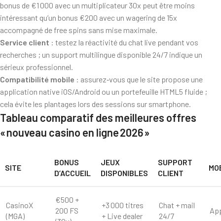
bonus de €1 000 avec un multiplicateur 30x peut être moins
intéressant qu’un bonus €200 avec un wagering de 15x
accompagné de free spins sans mise maximale.
Service client
: testez la réactivité du chat live pendant vos
recherches ; un support multilingue disponible 24/7 indique un
sérieux professionnel.
Compatibilité mobile
: assurez‑vous que le site propose une
application native iOS/Android ou un portefeuille HTML5 fluide ;
cela évite les plantages lors des sessions sur smartphone.
Tableau comparatif des meilleures offres
« nouveau casino en ligne 2026 »
BONUS
JEUX
SUPPORT
SITE
MO
D’ACCUEIL
DISPONIBLES
CLIENT
€500 +
CasinoX
+3 000 titres
Chat + mail
200 FS
Ap
(MGA)
+ Live dealer
24/7