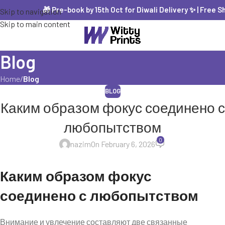
🎁 Pre-book by 15th Oct for Diwali Delivery ✨ | Free Shippi
Skip to navigation
Skip to main content
Blog
Home
/
Blog
BLOG
Каким образом фокус соединено с
любопытством
0
nazim
On February 6, 2026
Каким образом фокус
соединено с любопытством
Внимание и увлечение составляют две связанные