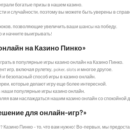
играли богатые призы в нашем казино.
ти и случайности, поэтому вы можете быть уверены в спра
игроков, позволяющие увеличить ваши шансы на победу.
о и начните выигрывать!
онлайн на Казино Пинко»
грать в популярные игры казино онлайн на Казино Пинко.
игр, включая рулетку, poker, slots и многое другое.
 и безопасный способ игры в казино онлайн.
ереи, которые делают игру еще более интересной.
 в наши популярные игры казино онлайн.
оляя вам наслаждаться нашим казино онлайн со спокойной 
ешение для онлайн-игр?»
 Казино Пинко – то, что вам нужно! Во-первых, мы предост