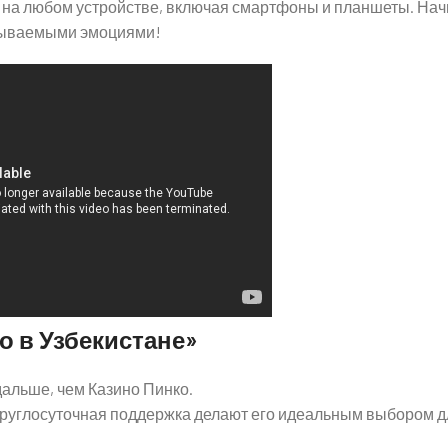
о на любом устройстве, включая смартфоны и планшеты. Нач
абываемыми эмоциями!
о в Узбекистане»
дальше, чем Казино Пинко.
руглосуточная поддержка делают его идеальным выбором дл