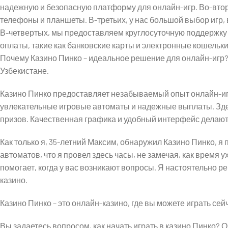
надежную и безопасную платформу для онлайн-игр. Во-втор
телефоны и планшеты. В-третьих, у нас большой выбор игр,
В-четвертых, мы предоставляем круглосуточную поддержку 
оплаты, такие как банковские карты и электронные кошельки
Почему Казино Пинко – идеальное решение для онлайн-игр?
Узбекистане.
Казино Пинко предоставляет незабываемый опыт онлайн-игр
увлекательные игровые автоматы и надежные выплаты. Здес
призов. Качественная графика и удобный интерфейс делают
Как только я, 35-летний Максим, обнаружил Казино Пинко, я 
автоматов, что я провел здесь часы, не замечая, как время 
помогает, когда у вас возникают вопросы. Я настоятельно 
казино.
Казино Пинко – это онлайн-казино, где вы можете играть сей
Вы задаетесь вопросом, как начать играть в казино Пинко? О