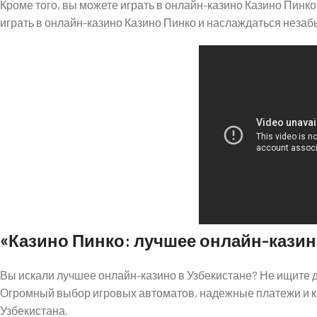
Кроме того, вы можете играть в онлайн-казино Казино Пинк
играть в онлайн-казино Казино Пинко и наслаждаться нез
«Казино Пинко: лучшее онлайн-казин
Вы искали лучшее онлайн-казино в Узбекистане? Не ищите 
Огромный выбор игровых автоматов, надежные платежи и к
Узбекистана.