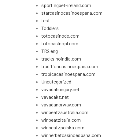
sportingbet-ireland.com
starcasinocasinoespana.com
test
Toddlers
totocasinode.com
totocasinopl.com
TR2 eng
tracksinoindia.com
traditioncasinoespana.com
tropicacasinoespana.com
Uncategorized
vavadahungary.net
vavadakz.net
vavadanorway.com
winbeatzaustralia.com
winbeatzitalia.com
winbeatzpolska.com
winnerbetcasinoespana.com