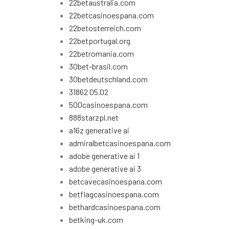
22betaustralia.com
22betcasinoespana.com
22betosterreich.com
22betportugal.org
22betromania.com
30bet-brasil.com
30betdeutschland.com
31862 05.02
500casinoespana.com
888starzpl.net
a16z generative ai
admiralbetcasinoespana.com
adobe generative ai 1
adobe generative ai 3
betcavecasinoespana.com
betflagcasinoespana.com
bethardcasinoespana.com
betking-uk.com