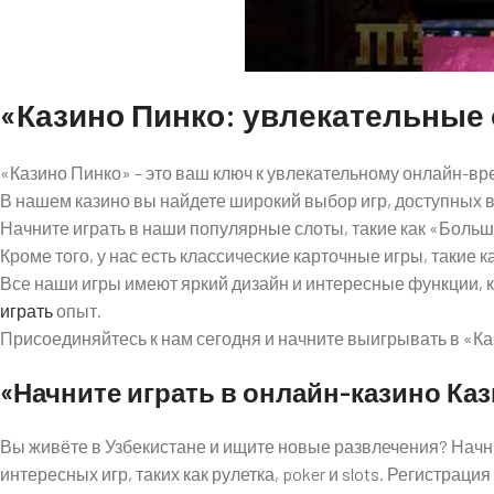
«Казино Пинко: увлекательные 
«Казино Пинко» – это ваш ключ к увлекательному онлайн-вр
В нашем казино вы найдете широкий выбор игр, доступных в
Начните играть в наши популярные слоты, такие как «Боль
Кроме того, у нас есть классические карточные игры, такие
Все наши игры имеют яркий дизайн и интересные функции,
играть
опыт.
Присоединяйтесь к нам сегодня и начните выигрывать в «К
«Начните играть в онлайн-казино Каз
Вы живёте в Узбекистане и ищите новые развлечения? Начн
интересных игр, таких как рулетка, poker и slots. Регистрац