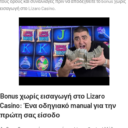
τους όρους και συναλλαγές πριν να αποδεχθείτε το bonus χωρίς
εισαγωγή στο Lizaro Casino.
Bonus χωρίς εισαγωγή στο Lizaro
Casino: Ένα οδηγιακό manual για την
πρώτη σας είσοδο