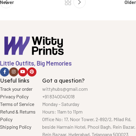
Newer
Older
Little Outfits, Big Memories
Useful links
Got a question?
Track your order
wittyhubs@gmail.com
Privacy Policy
+91 8340040018
Terms of Service
Monday - Saturday
Refund & Returns
Hours: 11am to 11pm
Policy
Office No: 17, Noor Tower, 2-892/2, Milad Rd,
Shipping Policy
beside Harmain Hotel, Phool Bagh, Rein Bazar,
Rein Bazaar, Hyderabad, Telangana 500023