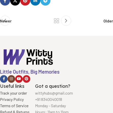
Newer
Older
Little Outfits, Big Memories
Useful links
Got a question?
Track your order
wittyhubs@gmail.com
Privacy Policy
+91 8340040018
Terms of Service
Monday - Saturday
Refund & Returns
Hours: 11am to 11pm