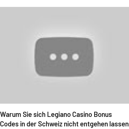
Warum Sie sich Legiano Casino Bonus
Codes in der Schweiz nicht entgehen lassen