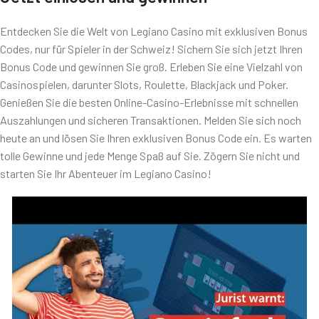
Entdecken Sie die Welt von Legiano Casino mit exklusiven Bonus
Codes, nur für Spieler in der Schweiz! Sichern Sie sich jetzt Ihren
Bonus Code und gewinnen Sie groß. Erleben Sie eine Vielzahl von
Casinospielen, darunter Slots, Roulette, Blackjack und Poker.
Genießen Sie die besten Online-Casino-Erlebnisse mit schnellen
Auszahlungen und sicheren Transaktionen. Melden Sie sich noch
heute an und lösen Sie Ihren exklusiven Bonus Code ein. Es warten
tolle Gewinne und jede Menge Spaß auf Sie. Zögern Sie nicht und
starten Sie Ihr Abenteuer im Legiano Casino!