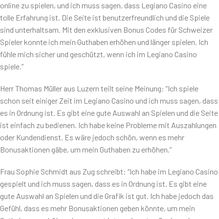
online zu spielen, und ich muss sagen, dass Legiano Casino eine
tolle Erfahrung ist. Die Seite ist benutzerfreundlich und die Spiele
sind unterhaltsam. Mit den exklusiven Bonus Codes für Schweizer
Spieler konnte ich mein Guthaben erhöhen und länger spielen. Ich
fühle mich sicher und geschützt, wenn ich im Legiano Casino
spiele.”
Herr Thomas Müller aus Luzern teilt seine Meinung: “Ich spiele
schon seit einiger Zeit im Legiano Casino und ich muss sagen, dass
es in Ordnung ist. Es gibt eine gute Auswahl an Spielen und die Seite
ist einfach zu bedienen. Ich habe keine Probleme mit Auszahlungen
oder Kundendienst. Es wäre jedoch schön, wenn es mehr
Bonusaktionen gäbe, um mein Guthaben zu erhöhen.”
Frau Sophie Schmidt aus Zug schreibt: “Ich habe im Legiano Casino
gespielt und ich muss sagen, dass es in Ordnung ist. Es gibt eine
gute Auswahl an Spielen und die Grafik ist gut. Ich habe jedoch das
Gefühl, dass es mehr Bonusaktionen geben könnte, um mein