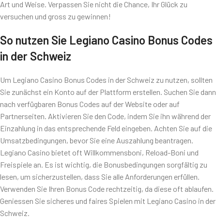
Art und Weise. Verpassen Sie nicht die Chance, Ihr Glück zu
versuchen und gross zu gewinnen!
So nutzen Sie Legiano Casino Bonus Codes
in der Schweiz
Um Legiano Casino Bonus Codes in der Schweiz zu nutzen, sollten
Sie zunächst ein Konto auf der Plattform erstellen. Suchen Sie dann
nach verfügbaren Bonus Codes auf der Website oder auf
Partnerseiten. Aktivieren Sie den Code, indem Sie ihn während der
Einzahlung in das entsprechende Feld eingeben. Achten Sie auf die
Umsatzbedingungen, bevor Sie eine Auszahlung beantragen.
Legiano Casino bietet oft Willkommensboni, Reload-Boni und
Freispiele an. Es ist wichtig, die Bonusbedingungen sorgfältig zu
lesen, um sicherzustellen, dass Sie alle Anforderungen erfüllen.
Verwenden Sie Ihren Bonus Code rechtzeitig, da diese oft ablaufen.
Geniessen Sie sicheres und faires Spielen mit Legiano Casino in der
Schweiz.