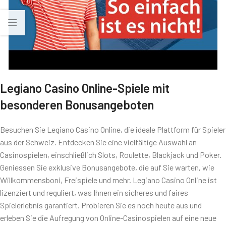
Legiano Casino Online-Spiele mit
besonderen Bonusangeboten
Besuchen Sie Legiano Casino Online, die ideale Plattform für Spieler
aus der Schweiz. Entdecken Sie eine vielfältige Auswahl an
Casinospielen, einschließlich Slots, Roulette, Blackjack und Poker.
Geniessen Sie exklusive Bonusangebote, die auf Sie warten, wie
Willkommensboni, Freispiele und mehr. Legiano Casino Online ist
lizenziert und reguliert, was Ihnen ein sicheres und faires
Spielerlebnis garantiert. Probieren Sie es noch heute aus und
erleben Sie die Aufregung von Online-Casinospielen auf eine neue