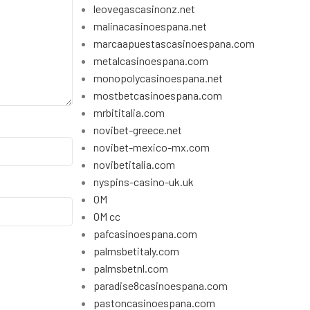
leovegascasinonz.net
malinacasinoespana.net
marcaapuestascasinoespana.com
metalcasinoespana.com
monopolycasinoespana.net
mostbetcasinoespana.com
mrbititalia.com
novibet-greece.net
novibet-mexico-mx.com
novibetitalia.com
nyspins-casino-uk.uk
OM
OM cc
pafcasinoespana.com
palmsbetitaly.com
palmsbetnl.com
paradise8casinoespana.com
pastoncasinoespana.com