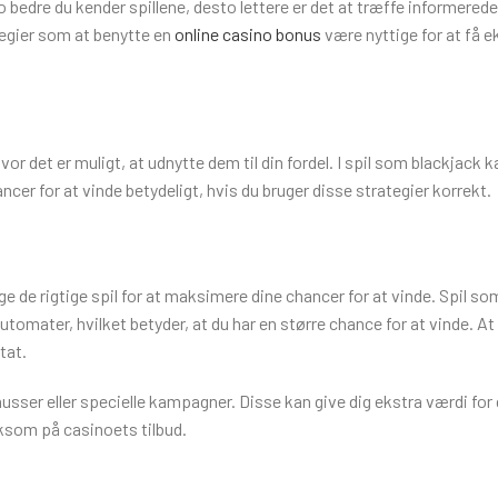
o bedre du kender spillene, desto lettere er det at træffe informerede
tegier som at benytte en
online casino bonus
være nyttige for at få e
or det er muligt, at udnytte dem til din fordel. I spil som blackjack k
ancer for at vinde betydeligt, hvis du bruger disse strategier korrekt.
lge de rigtige spil for at maksimere dine chancer for at vinde. Spil s
omater, hvilket betyder, at du har en større chance for at vinde. At
tat.
nusser eller specielle kampagner. Disse kan give dig ekstra værdi for
rksom på casinoets tilbud.