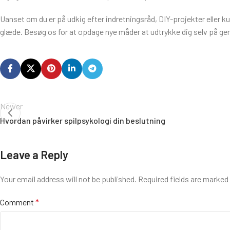
Uanset om du er på udkig efter indretningsråd, DIY-projekter eller ku
glæde. Besøg os for at opdage nye måder at udtrykke dig selv på ge
Newer
Hvordan påvirker spilpsykologi din beslutning
Leave a Reply
Your email address will not be published.
Required fields are marked
Comment
*