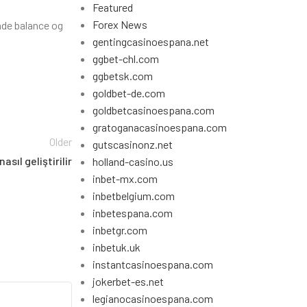
Featured
Forex News
inde balance og
gentingcasinoespana.net
ggbet-chl.com
ggbetsk.com
goldbet-de.com
goldbetcasinoespana.com
gratoganacasinoespana.com
Older
gutscasinonz.net
sıl geliştirilir
holland-casino.us
inbet-mx.com
inbetbelgium.com
inbetespana.com
inbetgr.com
inbetuk.uk
instantcasinoespana.com
jokerbet-es.net
legianocasinoespana.com