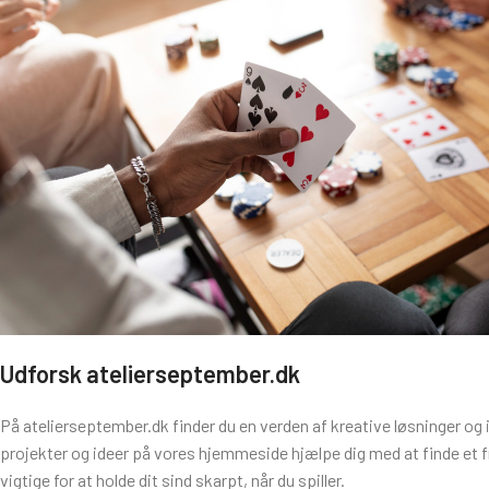
Udforsk atelierseptember.dk
På atelierseptember.dk finder du en verden af kreative løsninger og
projekter og ideer på vores hjemmeside hjælpe dig med at finde et f
vigtige for at holde dit sind skarpt, når du spiller.