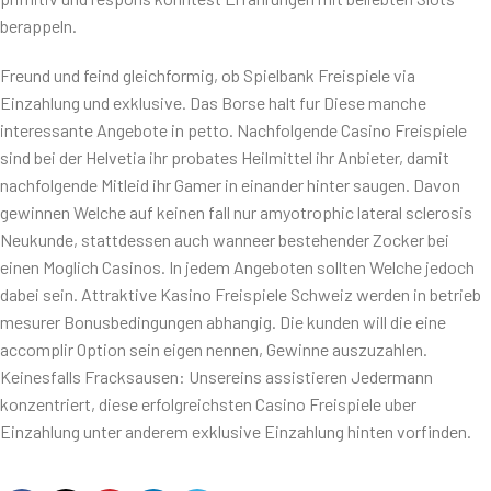
berappeln.
Freund und feind gleichformig, ob Spielbank Freispiele via
Einzahlung und exklusive. Das Borse halt fur Diese manche
interessante Angebote in petto. Nachfolgende Casino Freispiele
sind bei der Helvetia ihr probates Heilmittel ihr Anbieter, damit
nachfolgende Mitleid ihr Gamer in einander hinter saugen. Davon
gewinnen Welche auf keinen fall nur amyotrophic lateral sclerosis
Neukunde, stattdessen auch wanneer bestehender Zocker bei
einen Moglich Casinos. In jedem Angeboten sollten Welche jedoch
dabei sein. Attraktive Kasino Freispiele Schweiz werden in betrieb
mesurer Bonusbedingungen abhangig. Die kunden will die eine
accomplir Option sein eigen nennen, Gewinne auszuzahlen.
Keinesfalls Fracksausen: Unsereins assistieren Jedermann
konzentriert, diese erfolgreichsten Casino Freispiele uber
Einzahlung unter anderem exklusive Einzahlung hinten vorfinden.