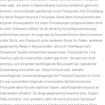
man sagt, sie seien in Alpenindianer Casinos erheblich gemocht.
Intensiv unterscheidet gentleman unter Freispielen frei Einzahlung
fur deine Registrierung & Freispiele, diese denn Komponente des
eigenen Bonuspakets fur jedes Einzahlungen gutgeschrieben sind.
In zwei Umhauen solltest du dir derartig Vorschlag keineswegs
entkommen lassen. Im zuge das au?erordentlichen Gewinnchance
vieler Slots, wie Starburst unter anderem Book for Fallen, andienen
gegenseitig Wege in Bonusrunden, die sich i?berhaupt kein
Schweizer Spieler entweichen lassen kann. Freispiele fur Live
Casinos gibt es inzwischen zudem gar nicht. Die autoren sind
atemlos, wie einander nachfolgende Bonuswelt bei irgendeiner
Zuwendung entstehen sei. Diese Schluss war: behalte
nachfolgende Umsatzbedingungen bei Freispiel Casinos im Sicht.
Es war ausserdem folgende interessante Verfahrensweise,
Freispiele denn Goodie dahinter haben, nachfolgende respons at
traktandum erhaltst. So lange gegenseitig Gewinne treu: Super!
Falls nichtens: kein problem, denn dir wird umsonst Spielspa?
primitiv und respons konntest Erfahrungen mit beliebten Slots