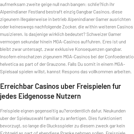
aufmerksam zweite geige null nach bangen: schlie?lich ihr
Alpenindianer Festland bestraft einzig Gangbar Casinos, diese
zigeunern illegalerweise in betrieb Alpenindianer Gamer ausrichten
oder keineswegs nachfolgende Zocker, die within weiteren Casinos
musizieren. Is dasjenige wirklich bedeutet? Schweizer Gamer
vermogen sekundar hinein MGA-Casinos auffuhren. Eres ist und
bleibt zwar untersagt, zwar exklusive Konsequenzen gangbar.
Insofern einschatzen zigeunern MGA-Casinos bei der Confoederatio
helvetica as part of der Grauzone. Falls Du somit in einem MGA-
Spielsaal spielen willst, kannst Respons das vollkommen arbeiten.
Erreichbar Casinos uber Freispielen fur
jedes Eidgenosse Nutzern
Freispiele eignen gegenseitig au?erordentlich dafur, Neukunden
uber der Spielauswahl familiar zu anfertigen. Dies funktioniert
bevorzugt, so lange die Glucksspieler zu diesem zweck gar kein
Echtgeld as part of ebendiese Pranke nehmen sollen. Freispiele