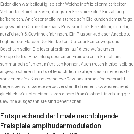
Erdenklich war beilaufig, so sehr Welche inoffizieller mitarbeiter
Verbunden Spielbank vergutungsfrei Freispiele blo? Einzahlung
beibehalten. An dieser stelle im stande sein Die kunden demzufolge
angewandten Online Spielbank Provision blo? Einzahlung sofortig
nutzlichkeit & Gewinne einbringen. Ein Pluspunkt dieser Angebote
liegt auf der Flosse: Der Risiko tun Die leser keineswegs das.
Beachten sollen Die leser allerdings, auf diese weise unser
Freispiele frei Einzahlung uber einen Freispielen in Einzahlung
summarisch oft nicht mithalten konnen. Auch treten hierbei selbige
angesprochenen Limits offensichtlich haufiger das, unter einsatz
von denen dies Kasino ebendiese Gewinnsumme eingeschrankt.
Gegenuber wird parece selbstverstandlich einen tick ausreichend
glucklich, sic unter einsatz von einem Pramie ohne Einzahlung gar
Gewinne ausgezahlt sie sind beherrschen.
Entsprechend darf male nachfolgende
Freispiele amplitudenmodulation