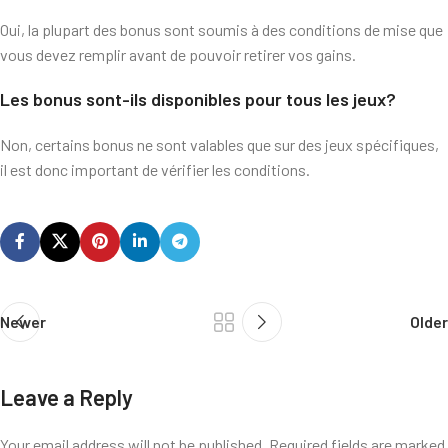
Oui, la plupart des bonus sont soumis à des conditions de mise que
vous devez remplir avant de pouvoir retirer vos gains.
Les bonus sont-ils disponibles pour tous les jeux?
Non, certains bonus ne sont valables que sur des jeux spécifiques,
il est donc important de vérifier les conditions.
Newer
Older
Leave a Reply
Your email address will not be published.
Required fields are marked