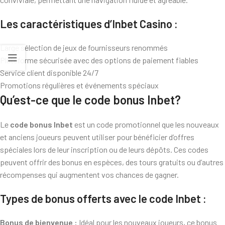
Les caractéristiques d’Inbet Casino :
Large sélection de jeux de fournisseurs renommés
Plateforme sécurisée avec des options de paiement fiables
Service client disponible 24/7
Promotions régulières et événements spéciaux
Qu’est-ce que le code bonus Inbet?
Le
code bonus Inbet
est un code promotionnel que les nouveaux
et anciens joueurs peuvent utiliser pour bénéficier d’offres
spéciales lors de leur inscription ou de leurs dépôts. Ces codes
peuvent offrir des bonus en espèces, des tours gratuits ou d’autres
récompenses qui augmentent vos chances de gagner.
Types de bonus offerts avec le code Inbet :
Bonus de bienvenue :
Idéal pour les nouveaux joueurs, ce bonus