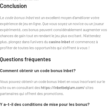
Conclusion
Le
code bonus Inbet
est un excellent moyen d’améliorer votre
expérience de jeu en ligne. Que vous soyez un novice ou un joueur
expérimenté, ces bonus peuvent considérablement augmenter vos
chances de gain tout en rendant le jeu plus excitant. N’attendez
plus, plongez dans l’univers du
casino Inbet
et commencez à
profiter de toutes les opportunités qui s’offrent à vous !
Questions fréquentes
Comment obtenir un code bonus Inbet?
Vous pouvez obtenir un code bonus Inbet en vous inscrivant sur le
site ou en consultant des
https://inbetbelgium.com/
sites
partenaires qui offrent des promotions.
Y a-t-il des conditions de mise pour les bonus?