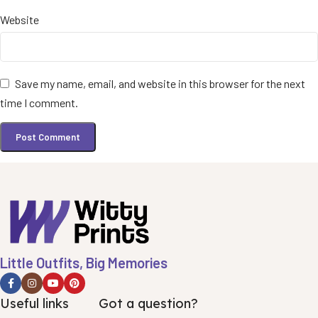
Website
Save my name, email, and website in this browser for the next
time I comment.
Little Outfits, Big Memories
Useful links
Got a question?