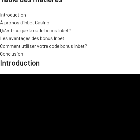
Introduction
À propos d’Inbet Casino
Qu’est-ce que le code bonus Inbet?
Les avantages des bonus Inbet
Comment utiliser votre code bonus Inbet?
Conclusion
Introduction