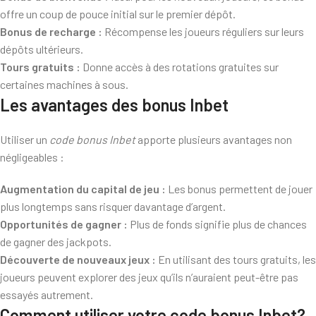
offre un coup de pouce initial sur le premier dépôt.
Bonus de recharge :
Récompense les joueurs réguliers sur leurs
dépôts ultérieurs.
Tours gratuits :
Donne accès à des rotations gratuites sur
certaines machines à sous.
Les avantages des bonus Inbet
Utiliser un
code bonus Inbet
apporte plusieurs avantages non
négligeables :
Augmentation du capital de jeu :
Les bonus permettent de jouer
plus longtemps sans risquer davantage d’argent.
Opportunités de gagner :
Plus de fonds signifie plus de chances
de gagner des jackpots.
Découverte de nouveaux jeux :
En utilisant des tours gratuits, les
joueurs peuvent explorer des jeux qu’ils n’auraient peut-être pas
essayés autrement.
Comment utiliser votre code bonus Inbet?